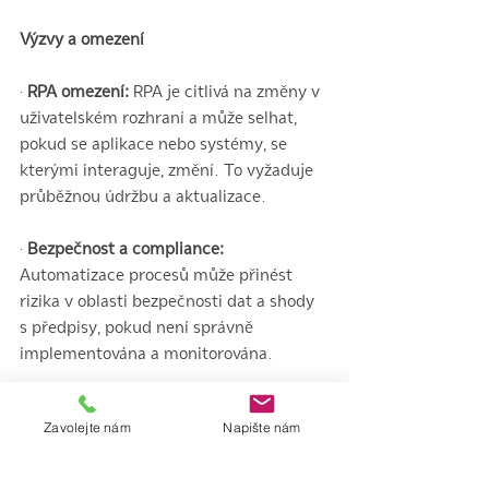
Výzvy a omezení
· 
RPA omezení:
 RPA je citlivá na změny v 
uživatelském rozhraní a může selhat, 
pokud se aplikace nebo systémy, se 
kterými interaguje, změní. To vyžaduje 
průběžnou údržbu a aktualizace.
·
 Bezpečnost a compliance:
Automatizace procesů může přinést 
rizika v oblasti bezpečnosti dat a shody 
s předpisy, pokud není správně 
implementována a monitorována.
· Potřeba lidského dohledu:
 I při vysoké 
Zavolejte nám
Napište nám
úrovni automatizace je často potřebný 
lidský dohled pro řešení výjimek a 
nestandardních situací.