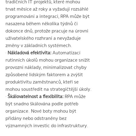
tradičních IT projektů, které mohou 
trvat měsíce až roky a vyžadují rozsáhlé 
programování a integraci, RPA může být 
nasazena během několika týdnů či 
dokonce dnů, protože pracuje na úrovni 
uživatelského rozhraní a nevyžaduje 
změny v základních systémech.
· 
Nákladová efektivita:
 Automatizací 
rutinních úkolů mohou organizace snížit 
provozní náklady, minimalizovat chyby 
způsobené lidským faktorem a zvýšit 
produktivitu zaměstnanců, kteří se 
mohou soustředit na strategičtější úkoly.
·
 Škálovatelnost a flexibilita:
 RPA může 
být snadno škálována podle potřeb 
organizace. Nové boty mohou být 
přidány nebo odstraněny bez 
významných investic do infrastruktury.