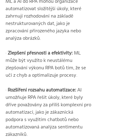
ML a AI do RPA mohou organizace 
automatizovat složitější úkoly, které 
zahrnují rozhodování na základě
nestrukturovaných dat, jako je 
zpracování přirozeného jazyka nebo 
analýza obrázků.
· 
Zlepšení přesnosti a efektivity:
 ML 
může být využito k neustálému 
zlepšování výkonu RPA botů tím, že se 
učí z chyb a optimalizuje procesy.
· 
Rozšíření rozsahu automatizace: 
AI 
umožňuje RPA řešit úkoly, které byly 
dříve považovány za příliš komplexní pro 
automatizaci, jako je zákaznická 
podpora s využitím chatbotů nebo 
automatizovaná analýza sentimentu 
zákazníků.