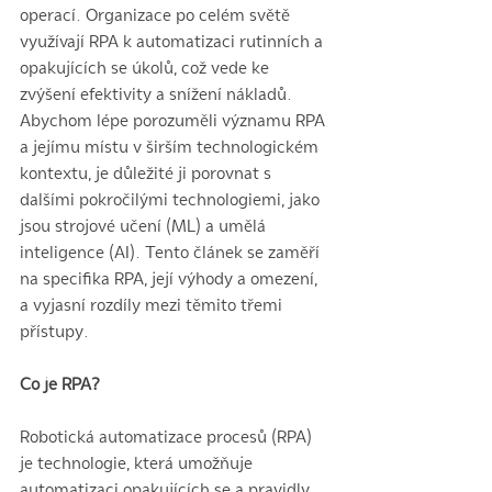
operací. Organizace po celém světě 
využívají RPA k automatizaci rutinních a 
opakujících se úkolů, což vede ke 
zvýšení efektivity a snížení nákladů. 
Abychom lépe porozuměli významu RPA 
a jejímu místu v širším technologickém 
kontextu, je důležité ji porovnat s 
dalšími pokročilými technologiemi, jako 
jsou strojové učení (ML) a umělá 
inteligence (AI). Tento článek se zaměří 
na specifika RPA, její výhody a omezení, 
a vyjasní rozdíly mezi těmito třemi 
přístupy.
Co je RPA?
Robotická automatizace procesů (RPA) 
je technologie, která umožňuje 
automatizaci opakujících se a pravidly 