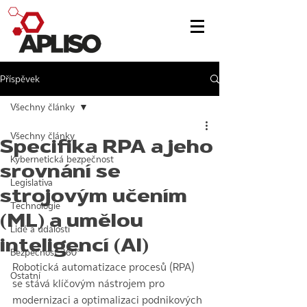
Příspěvek
Všechny články
Všechny články
Specifika RPA a jeho
Kybernetická bezpečnost
srovnání se
Legislativa
strojovým učením
Technologie
(ML) a umělou
Lidé a události
inteligencí (AI)
Bezpečnost 360°
Robotická automatizace procesů (RPA) 
Ostatní
se stává klíčovým nástrojem pro 
modernizaci a optimalizaci podnikových 