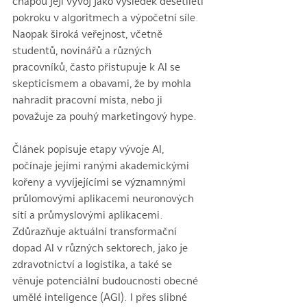
chápou její vývoj jako výsledek desetiletí 
pokroku v algoritmech a výpočetní síle. 
Naopak široká veřejnost, včetně 
studentů, novinářů a různých 
pracovníků, často přistupuje k AI se 
skepticismem a obavami, že by mohla 
nahradit pracovní místa, nebo ji 
považuje za pouhý marketingový hype.
Článek popisuje etapy vývoje AI, 
počínaje jejími ranými akademickými 
kořeny a vyvíjejícími se významnými 
průlomovými aplikacemi neuronových 
sítí a průmyslovými aplikacemi. 
Zdůrazňuje aktuální transformační 
dopad AI v různých sektorech, jako je 
zdravotnictví a logistika, a také se 
věnuje potenciální budoucnosti obecné 
umělé inteligence (AGI). I přes slibné 