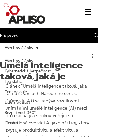
Příspěvek
Všechny články
Všechny články
Umělá inteligence
Kybernetická bezpečnost
taková, jaká je
Legislativa
Článek "Umělá inteligence taková, jaká 
Technologie
je" na stránkách Národního centra 
Průmyslu 4.0 se zabývá rozdílnými 
Lidé a události
vnímáními umělé inteligence (AI) mezi 
Bezpečnost 360°
profesionály a širokou veřejností. 
Profesionálové vidí AI jako nástroj, který 
Ostatní
zvyšuje produktivitu a efektivitu, a 