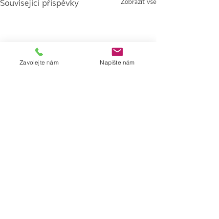
Zobrazit vše
Související příspěvky
Zavolejte nám
Napište nám
Kontakt:
E-mail:
info@apliso.net
Telefon: +420 277 002 211
Web: www.apliso.net