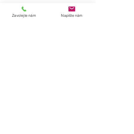
Kontakt:
Zavolejte nám
Napište nám
E-mail:
info@apliso.net
Telefon: +420 277 002 211
Web: www.apliso.net
Datová schránka: icbpyhx
Aplis Solutions s.r.o.
Adresa: Revoluční 25, Praha 1
Produkty:
Oblast obchodu
Oblast provozu
Oblast legislativy
Ostatní odkazy: