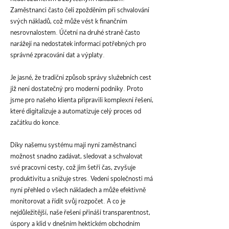
Zaměstnanci často čelí zpožděním při schvalování
svých nákladů, což může vést k finančním
nesrovnalostem. Účetní na druhé straně často
narážejí na nedostatek informací potřebných pro
správné zpracování dat a výplaty.
Je jasné, že tradiční způsob správy služebních cest
již není dostatečný pro moderní podniky. Proto
jsme pro našeho klienta připravili komplexní řešení,
které digitalizuje a automatizuje celý proces od
začátku do konce.
Díky našemu systému mají nyní zaměstnanci
možnost snadno zadávat, sledovat a schvalovat
své pracovní cesty, což jim šetří čas, zvyšuje
produktivitu a snižuje stres. Vedení společnosti má
nyní přehled o všech nákladech a může efektivně
monitorovat a řídit svůj rozpočet. A co je
nejdůležitější, naše řešení přináší transparentnost,
úspory a klid v dnešním hektickém obchodním