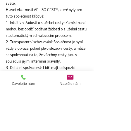
světě.
Hlavní vlastnosti APLISO CESTY, které byly pro
tuto společnost klíčové:
1. Intuitivní žádosti o služební cesty: Zaměstnanci
mohou bez obtíží podávat žádosti o služební cestu
s automatickým schvalovacím procesem.
2. Transparentní schvalování: Společnost je nyní
vždy v obraze, pokud jde o služební cesty, a může
se spolehnout na to, že všechny cesty jsou v
souladu s jejími interními pravidly.
3. Detailní správa cest: Lídři mají k dispozici
komplexní informace o všech služebních cestách,
což jim umožňuje lepší kontrolu nákladů.
Zavolejte nám
Napište nám
Naším cílem bylo a vždy bude pomáhat firmám
dosáhnout svých obchodních cílů prostřednictvím
inovativních a efektivních řešení. S touto
společností se nám to podařilo a jsme hrdí na
výsledky našeho partnerství.