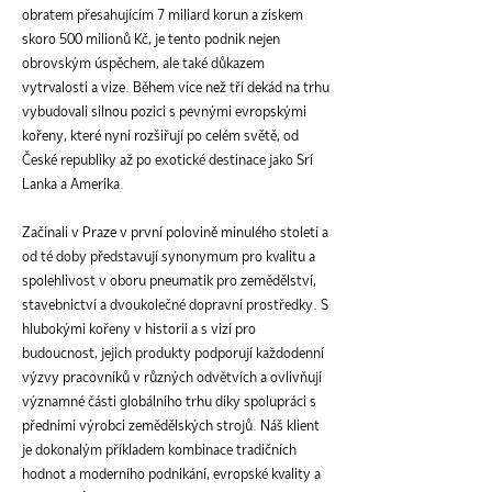
obratem přesahujícím 7 miliard korun a ziskem
skoro 500 milionů Kč, je tento podnik nejen
obrovským úspěchem, ale také důkazem
vytrvalosti a vize. Během více než tří dekád na trhu
vybudovali silnou pozici s pevnými evropskými
kořeny, které nyní rozšiřují po celém světě, od
České republiky až po exotické destinace jako Srí
Lanka a Amerika.
Začínali v Praze v první polovině minulého století a
od té doby představují synonymum pro kvalitu a
spolehlivost v oboru pneumatik pro zemědělství,
stavebnictví a dvoukolečné dopravní prostředky. S
hlubokými kořeny v historii a s vizí pro
budoucnost, jejich produkty podporují každodenní
výzvy pracovníků v různých odvětvích a ovlivňují
významné části globálního trhu díky spolupráci s
předními výrobci zemědělských strojů. Náš klient
je dokonalým příkladem kombinace tradičních
hodnot a moderního podnikání, evropské kvality a