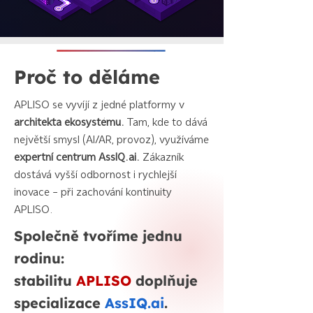
Proč to děláme
APLISO se vyvíjí z jedné platformy v
architekta ekosystému.
Tam, kde to dává
největší smysl (AI/AR, provoz), využíváme
expertní centrum AssIQ.ai.
Zákazník
dostává vyšší odbornost i rychlejší
inovace - při zachování kontinuity
APLISO.
Společně tvoříme jednu
rodinu:
stabilitu
APLISO
doplňuje
specializace
AssIQ.ai
.