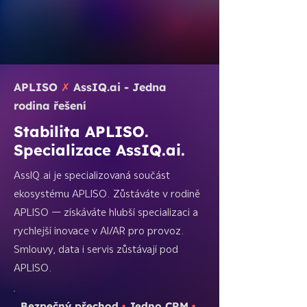
APLISO
✗
AssIQ.ai - Jedna
rodina řešení
Stabilita APLISO.
Specializace AssIQ.ai.
AssIQ.ai je specializovaná součást
ekosystému APLISO. Zůstáváte v rodině
APLISO — získáváte hlubší specializaci a
rychlejší inovace v AI/AR pro provoz.
Smlouvy, data i servis zůstávají pod
APLISO.
Bezpečný přechod
•
Jedno CRM
•