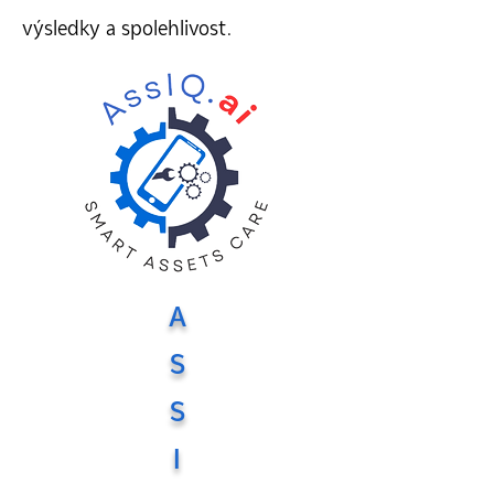
výsledky a spolehlivost.
A
S
S
I