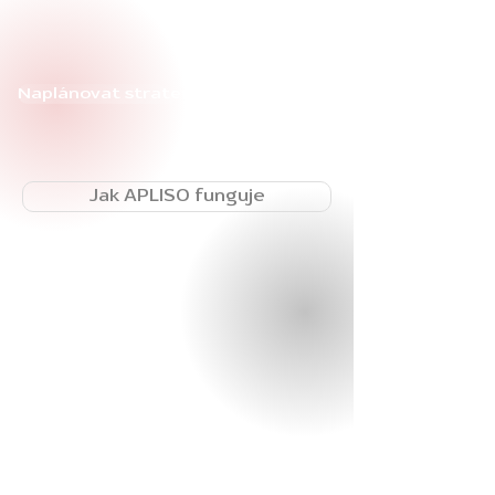
špičkových partnerů.
Řešíme vaše klíčové výzvy v provozu,
bezpečnosti a compliance – měřitelně, udržitelně,
Naplánovat strategickou konzultaci
30–45 min online, zdarma
Jak APLISO funguje