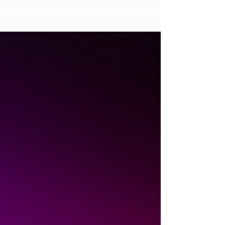
Integrovaná řešení
pro odolný podnik
Nabízíme řešení stavěná kolem
vašich problémů, ne
produktových sil.