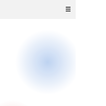
Spojujeme strategické know-how, sjednocující
procesní platformu APLISO a ekosystém