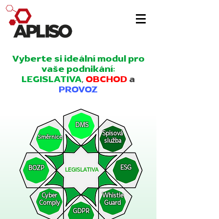
Vyberte si ideální modul pro
vaše podnikání:
LEGISLATIVA
,
OBCHOD
a
PROVOZ
DMS
Spisová
Směrnice
služba
ESG
BOZP
LEGISLATIVA
Cyber
Whistle
Comply
Guard
GDPR