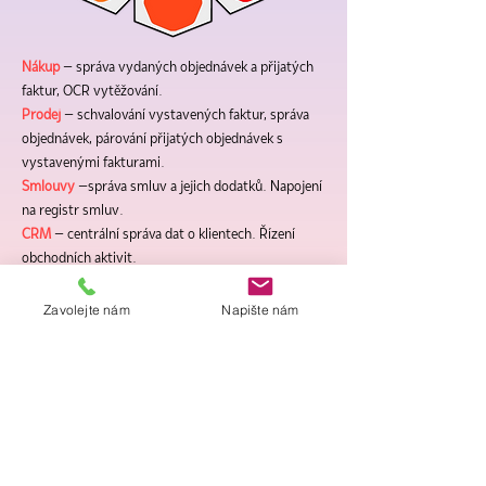
Nákup
– správa vydaných objednávek a přijatých
faktur, OCR vytěžování.
Prodej
– schvalování vystavených faktur, správa
objednávek, párování přijatých objednávek s
vystavenými fakturami.
Smlouvy
–správa smluv a jejich dodatků. Napojení
na registr smluv.
CRM
– centrální správa dat o klientech. Řízení
obchodních aktivit.
Kalkulace – tvorba cen, kontrola a schvalování
cenových nabídek.
Zavolejte nám
Napište nám
AI
– automatizace marketingu a obchodu za
použití umělé inteligence.
BI
– analýza chování spotřebitelů, odhad vývoje
tržních trendů, prognóza prodeje nebo zlepšování
zákaznické zkušenosti.
Plán
– plánovaní v oblasti obchodu za podpory
finančního modelování, tvorba scénářů a