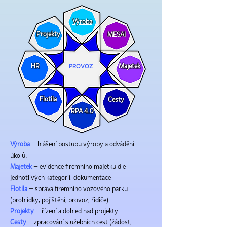
Výroba
Projekty
MESAI
HR
Majetek
PROVOZ
Flotila
Cesty
RPA 4.0
Výroba
– hlášení postupu výroby a odvádění
úkolů.
Majetek
– evidence firemního majetku dle
jednotlivých kategorií, dokumentace
Flotila
– správa firemního vozového parku
(prohlídky, pojištění, provoz, řidiče).
Projekty
– řízení a dohled nad projekty.
Cesty
– zpracování služebních cest (žádost,