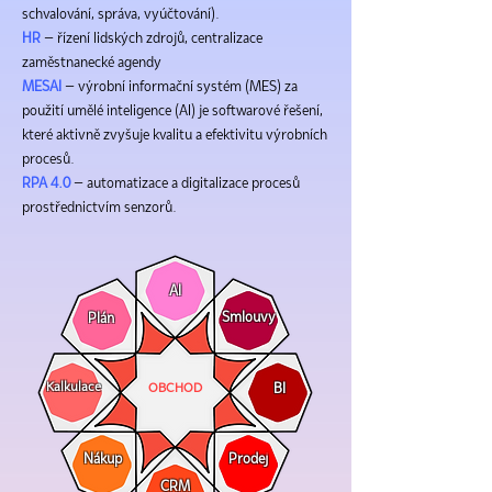
schvalování, správa, vyúčtování).
HR
– řízení lidských zdrojů, centralizace
zaměstnanecké agendy
MESAI
– výrobní informační systém (MES) za
použití umělé inteligence (AI) je softwarové řešení,
které aktivně zvyšuje kvalitu a efektivitu výrobních
procesů.
RPA 4.0
– automatizace a digitalizace procesů
prostřednictvím senzorů.
AI
Smlouvy
Plán
Kalkulace
OBCHOD
BI
Nákup
Prodej
CRM